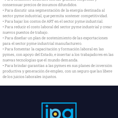
consensuar precios de insumos difundidos.
• Para discutir una segmentación de la energía destinada al
sector pyme industrial, que permita sostener competitividad.
• Para bajar los costos de ART en el sector pyme industrial.
• Para reducir el costo laboral del sector pyme industrial y crear
nuevos puestos de trabajo.
• Para diseñar un plan de sostenimiento de las exportaciones
para el sector pyme industrial manufacturero.
• Para fomentar la capacitación y formación laboral en las
pymes, con apoyo del Estado, e insertar a los trabajadores en las
nuevas tecnologías que el mundo demanda.
• Para brindar garantías a las pymes en sus planes de inversión
productiva y generación de empleo, con un seguro que las libere
de los juicios laborales injustos.