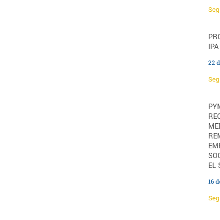
Seg
PRO
IPA
22 d
Seg
PY
RE
ME
RE
EM
SOC
EL
16 d
Seg