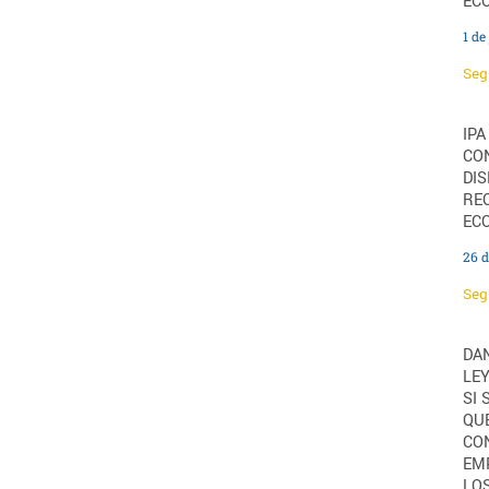
EC
1 de
Seg
IPA
CO
DI
RE
EC
26 
Seg
DAN
LEY
SI 
QUE
CO
EM
LO