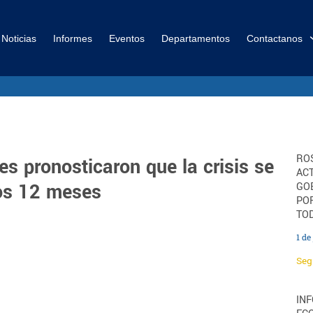
Noticias
Informes
Eventos
Departamentos
Contactanos
ROS
es pronosticaron que la crisis se
ACT
mos 12 meses
GO
PO
TOD
1 de
Seg
IN