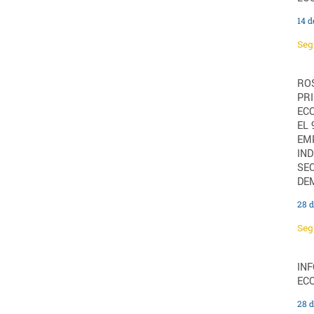
14 
Seg
ROS
PRI
EC
EL 
EM
IND
SE
DE
28 d
Seg
IN
ECO
28 d