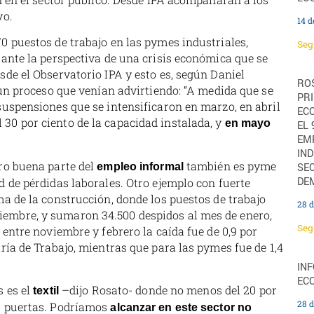
yo.
14 
0 puestos de trabajo en las pymes industriales,
Seg
 ante la perspectiva de una crisis económica que se
sde el Observatorio IPA y esto es, según Daniel
ROS
e un proceso que venían advirtiendo: “A medida que se
PRI
suspensiones que se intensificaron en marzo, en abril
EC
30 por ciento de la capacidad instalada, y
en mayo
EL 
EM
IND
ero buena parte del
también es pyme
SE
empleo informal
DE
d de pérdidas laborales. Otro ejemplo con fuerte
ma de la construcción, donde los puestos de trabajo
28 d
embre, y sumaron 34.500 despidos al mes de enero,
Seg
 entre noviembre y febrero la caída fue de 0,9 por
aría de Trabajo, mientras que para las pymes fue de 1,4
IN
ECO
s es el
–dijo Rosato- donde no menos del 20 por
textil
28 d
us puertas. Podríamos
alcanzar en este sector no