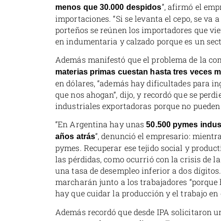
”, afirmó el em
menos que 30.000 despidos
importaciones. “Si se levanta el cepo, se va a 
porteños se reúnen los importadores que vi
en indumentaria y calzado porque es un sect
Además manifestó que el problema de la comp
materias primas cuestan hasta tres veces má
en dólares, “además hay dificultades para i
que nos ahogan”, dijo, y recordó que se perd
industriales exportadoras porque no pueden
“En Argentina hay unas
50.500 pymes indust
”, denunció el empresario: mientr
años atrás
pymes. Recuperar ese tejido social y produc
las pérdidas, como ocurrió con la crisis de l
una tasa de desempleo inferior a dos dígitos
marcharán junto a los trabajadores “porque ho
hay que cuidar la producción y el trabajo en e
Además recordó que desde IPA solicitaron u