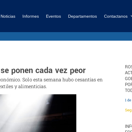
Noticias
Informes
Eventos
Departamentos
Contactanos
ROS
 se ponen cada vez peor
ACT
GO
conómico. Solo esta semana hubo cesantías en
PO
xtiles y alimenticias.
TOD
1 de
Seg
IN