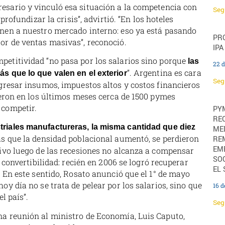
presario y vinculó esa situación a la competencia con
Seg
profundizar la crisis”, advirtió. “En los hoteles
enen a nuestro mercado interno: eso ya está pasando
PRO
or de ventas masivas”, reconoció.
IPA
etitividad “no pasa por los salarios sino porque
las
22 d
”. Argentina es cara
s que lo que valen en el exterior
Seg
ngresar insumos, impuestos altos y costos financieros
ieron en los últimos meses cerca de 1500 pymes
 competir.
PY
RE
riales manufactureras, la misma cantidad que diez
ME
as que la densidad poblacional aumentó, se perdieron
RE
EM
tivo luego de las recesiones no alcanza a compensar
SOC
a convertibilidad: recién en 2006 se logró recuperar
EL
. En este sentido, Rosato anunció que el 1° de mayo
y día no se trata de pelear por los salarios, sino que
16 d
l país”.
Seg
na reunión al ministro de Economía, Luis Caputo,