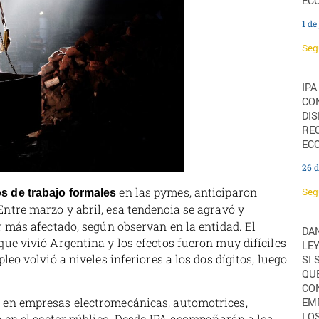
EC
1 de
Seg
IPA
CO
DI
RE
EC
26 
en las pymes, anticiparon
Seg
s de trabajo formales
 Entre marzo y abril, esa tendencia se agravó y
or más afectado, según observan en la entidad. El
DAN
que vivió Argentina y los efectos fueron muy difíciles
LEY
leo volvió a niveles inferiores a los dos dígitos, luego
SI 
QUE
CO
s en empresas electromecánicas, automotrices,
EM
LO
én en el sector público. Desde IPA acompañarán a los