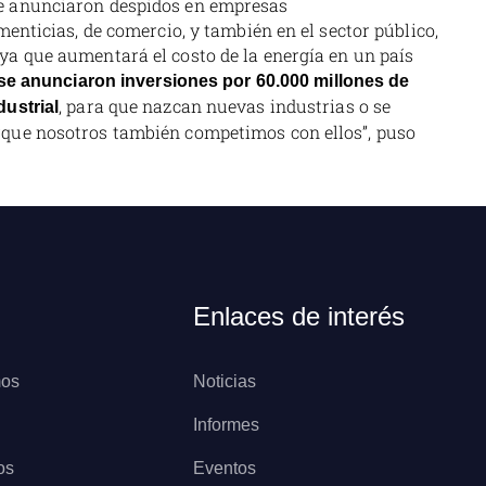
se anunciaron despidos en empresas
menticias, de comercio, y también en el sector público,
ya que aumentará el costo de la energía en un país
 se anunciaron inversiones por 60.000 millones de
, para que nazcan nuevas industrias o se
dustrial
rque nosotros también competimos con ellos”, puso
Enlaces de interés
mos
Noticias
Informes
os
Eventos